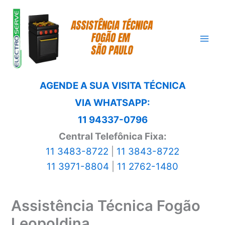
Ir
para
o
conteúdo
AGENDE A SUA VISITA TÉCNICA
VIA WHATSAPP:
11 94337-0796
Central Telefônica Fixa:
11 3483-8722
|
11 3843-8722
11 3971-8804
|
11 2762-1480
Assistência Técnica Fogão
Leopoldina