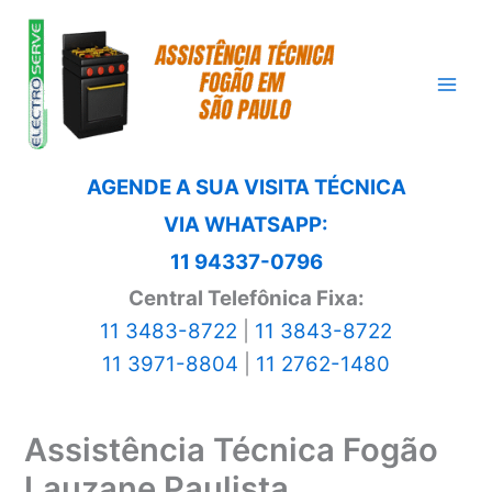
Ir
para
o
conteúdo
AGENDE A SUA VISITA TÉCNICA
VIA WHATSAPP:
11 94337-0796
Central Telefônica Fixa:
11 3483-8722
|
11 3843-8722
11 3971-8804
|
11 2762-1480
Assistência Técnica Fogão
Lauzane Paulista