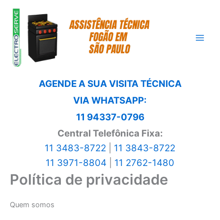
Ir
para
o
conteúdo
AGENDE A SUA VISITA TÉCNICA
VIA WHATSAPP:
11 94337-0796
Central Telefônica Fixa:
11 3483-8722
|
11 3843-8722
11 3971-8804
|
11 2762-1480
Política de privacidade
Quem somos