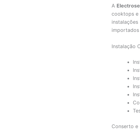
A
Electros
cooktops e 
instalações
importados 
Instalação 
Ins
In
In
Ins
In
Co
Te
Conserto e