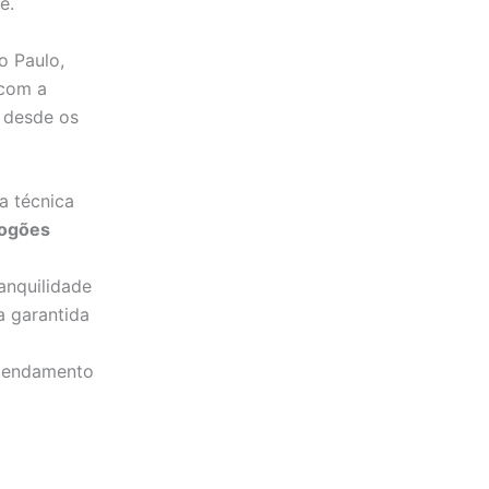
e.
o Paulo,
 com a
, desde os
a técnica
fogões
anquilidade
 garantida
gendamento