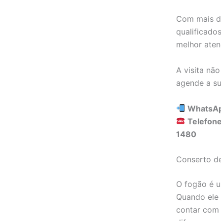
Com mais de
qualificados
melhor aten
A visita nã
agende a sua
WhatsA
Telefone
1480
Conserto de
O fogão é u
Quando ele a
contar co