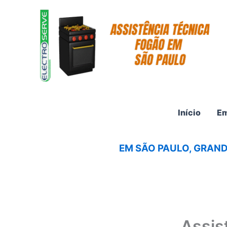
Ir
para
o
conteúdo
Início
Em
EM SÃO PAULO, GRAND
Assis