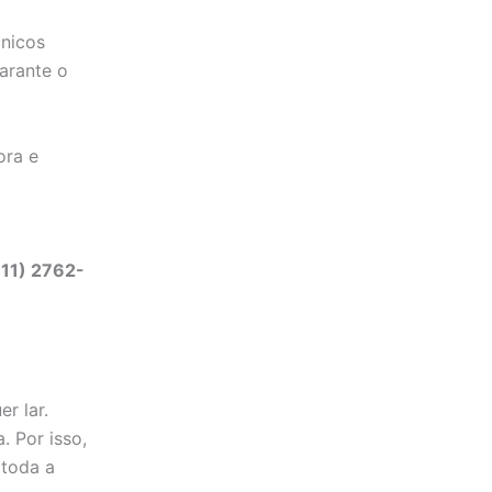
cnicos
garante o
ora e
(11) 2762-
r lar.
. Por isso,
 toda a