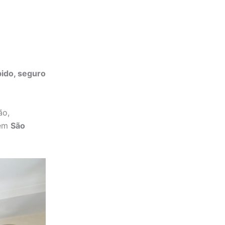
pido, seguro
ão,
 em
São