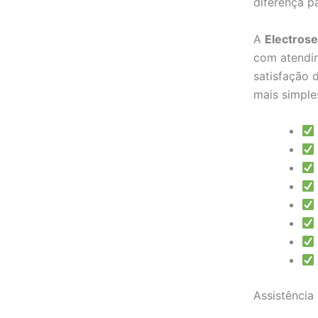
diferença p
A
Electros
com atendim
satisfação 
mais simple
Assistência