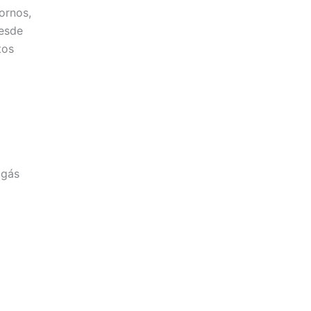
ornos,
desde
tos
 gás