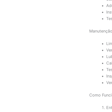
Ad
In
Te
Manutenção
Li
Ve
Lu
Ca
Te
In
Ver
Como Funci
En