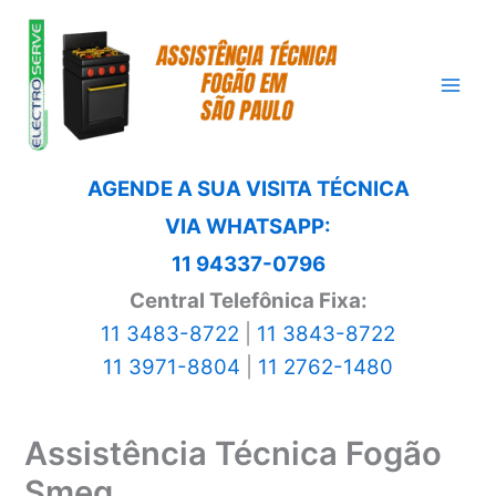
Ir
para
o
conteúdo
AGENDE A SUA VISITA TÉCNICA
VIA WHATSAPP:
11 94337-0796
Central Telefônica Fixa:
11 3483-8722
|
11 3843-8722
11 3971-8804
|
11 2762-1480
Assistência Técnica Fogão
Smeg