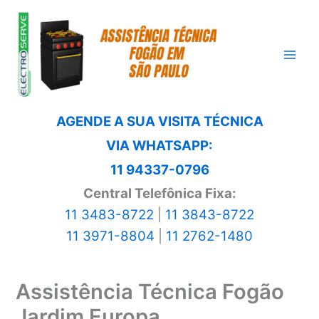
Ir
para
o
conteúdo
AGENDE A SUA VISITA TÉCNICA
VIA WHATSAPP:
11 94337-0796
Central Telefônica Fixa:
11 3483-8722
|
11 3843-8722
11 3971-8804
|
11 2762-1480
Assistência Técnica Fogão
Jardim Europa