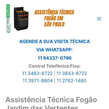
Ir
para
o
conteúdo
AGENDE A SUA VISITA TÉCNICA
VIA WHATSAPP:
11 94337-0796
Central Telefônica Fixa:
11 3483-8722
|
11 3843-8722
11 3971-8804
|
11 2762-1480
Assistência Técnica Fogão
Jardim das Vertentes