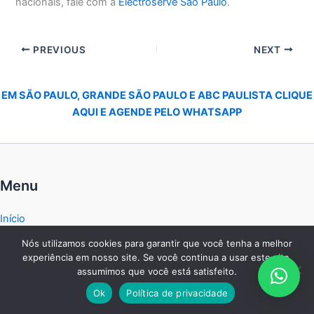
nacionais, fale com a
Electroserve São Paulo
.
PREVIOUS
NEXT
EM SÃO PAULO, GRANDE SÃO PAULO E ABC PAULISTA CLIQUE
AQUI E AGENDE PELO WHATSAPP
Menu
Início
Empresa
Nós utilizamos cookies para garantir que você tenha a melhor
Serviços
experiência em nosso site. Se você continua a usar este site,
Marcas
assumimos que você está satisfeito.
Agendar
Ok
Política de privacidade
Contato