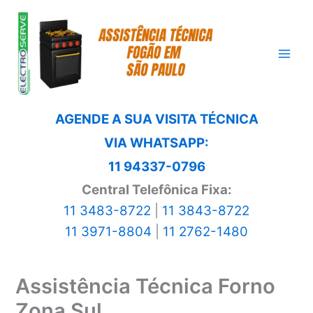
Ir
para
o
conteúdo
AGENDE A SUA VISITA TÉCNICA
VIA WHATSAPP:
11 94337-0796
Central Telefônica Fixa:
11 3483-8722
|
11 3843-8722
11 3971-8804
|
11 2762-1480
Assistência Técnica Forno
Zona Sul