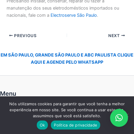
Precisando instalar, consertar, reparar ou fazer a
manutenção dos seus eletrodomésticos importados ou
nacionais, fale com a
Electroserve São Paulo
.
PREVIOUS
NEXT
EM SÃO PAULO, GRANDE SÃO PAULO E ABC PAULISTA CLIQUE
AQUI E AGENDE PELO WHATSAPP
Menu
Nós utilizamos cookies para garantir que você tenha a melhor
Início
experiência em nosso site. Se você continua a usar este site,
Empresa
assumimos que você está satisfeito.
Serviços
Ok
Política de privacidade
Marcas