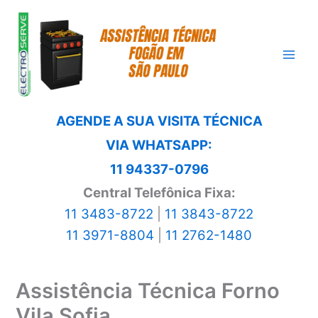
Ir
para
o
conteúdo
AGENDE A SUA VISITA TÉCNICA
VIA WHATSAPP:
11 94337-0796
Central Telefônica Fixa:
11 3483-8722
|
11 3843-8722
11 3971-8804
|
11 2762-1480
Assistência Técnica Forno
Vila Sofia