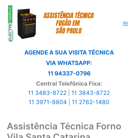
Ir
para
o
conteúdo
AGENDE A SUA VISITA TÉCNICA
VIA WHATSAPP:
11 94337-0796
Central Telefônica Fixa:
11 3483-8722
|
11 3843-8722
11 3971-8804
|
11 2762-1480
Assistência Técnica Forno
Vila Santa Catarina