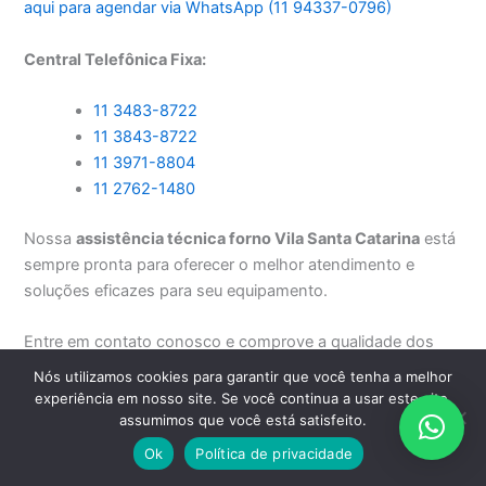
aqui para agendar via WhatsApp (11 94337-0796)
Central Telefônica Fixa:
11 3483-8722
11 3843-8722
11 3971-8804
11 2762-1480
Nossa
assistência técnica forno Vila Santa Catarina
está
sempre pronta para oferecer o melhor atendimento e
soluções eficazes para seu equipamento.
Entre em contato conosco e comprove a qualidade dos
nossos serviços!
Nós utilizamos cookies para garantir que você tenha a melhor
experiência em nosso site. Se você continua a usar este site,
Precisando instalar, consertar, reparar ou fazer a
assumimos que você está satisfeito.
manutenção dos seus eletrodomésticos importados ou
Ok
Política de privacidade
nacionais, fale com a
Electroserve São Paulo
.