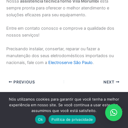
Nossa
assistência técnica forno Vila Morumbi
está
sempre pronta para oferecer o melhor atendimento e
soluções eficazes para seu equipamento.
Entre em contato conosco e comprove a qualidade dos
nossos serviços!
Precisando instalar, consertar, reparar ou fazer a
manutenção dos seus eletrodomésticos importados ou
nacionais, fale com a
Electroserve São Paulo
.
PREVIOUS
NEXT
Nós utilizamos cookies para garantir que você tenha a melhor
EM SÃO PAULO, GRANDE SÃO PAULO E ABC PAULISTA CLIQUE
experiência em nosso site. Se você continua a usar este site,
AQUI E AGENDE PELO WHATSAPP
assumimos que você está satisfeito.
Ok
Política de privacidade