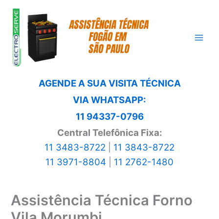
Ir
para
o
conteúdo
AGENDE A SUA VISITA TÉCNICA
VIA WHATSAPP:
11 94337-0796
Central Telefônica Fixa:
11 3483-8722
|
11 3843-8722
11 3971-8804
|
11 2762-1480
Assistência Técnica Forno
Vila Morumbi