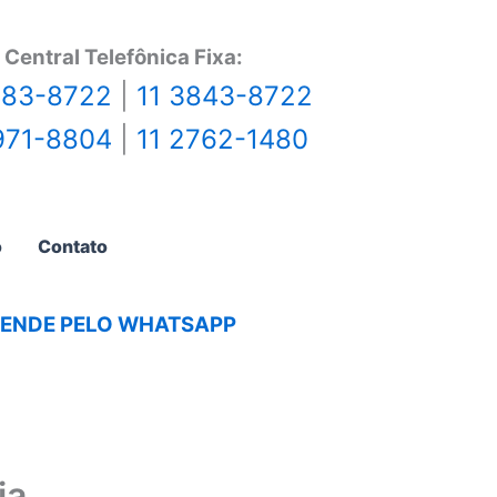
Central Telefônica Fixa:
483-8722
|
11 3843-8722
971-8804
|
11 2762-1480
o
Contato
AGENDE PELO WHATSAPP
ia