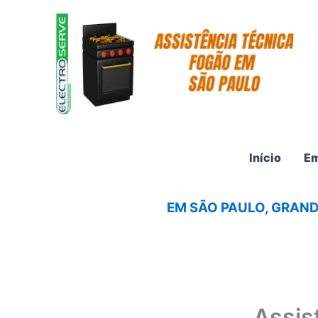
Ir
para
o
conteúdo
Início
Em
EM SÃO PAULO, GRAND
Assis