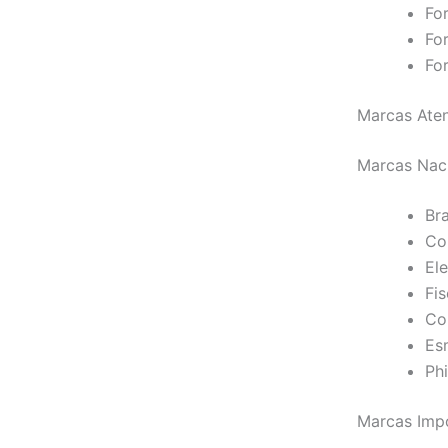
Fo
Fo
Fo
Marcas Aten
Marcas Nac
Br
Co
Ele
Fi
Co
Es
Phi
Marcas Imp