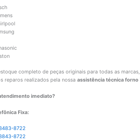
sch
emens
irlpool
msung
nasonic
iston
toque completo de peças originais para todas as marcas,
os reparos realizados pela nossa
assistência técnica forno 
 atendimento imediato?
efônica Fixa:
 3483-8722
 3843-8722