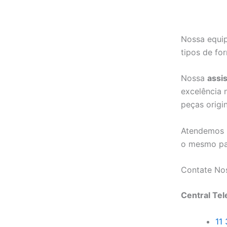
Nossa equip
tipos de fo
Nossa
assis
excelência 
peças origin
Atendemos r
o mesmo pa
Contate No
Central Tel
11