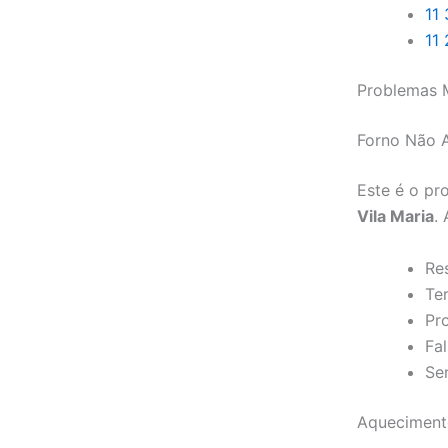
11
11
Problemas M
Forno Não 
Este é o p
Vila Maria
.
Re
Te
Pr
Fal
Se
Aquecimento