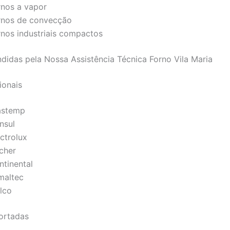
rnos a vapor
rnos de convecção
rnos industriais compactos
didas pela Nossa Assistência Técnica Forno Vila Maria
ionais
astemp
nsul
ctrolux
scher
ntinental
maltec
lco
ortadas