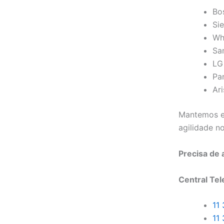
Bo
Si
Wh
Sa
LG
Pa
Ar
Mantemos es
agilidade n
Precisa de
Central Tel
11
11