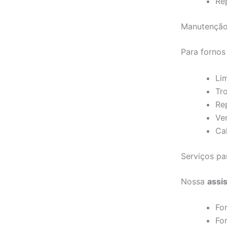
Re
Manutenção
Para fornos
Li
Tr
Re
Ve
Ca
Serviços p
Nossa
assis
Fo
For