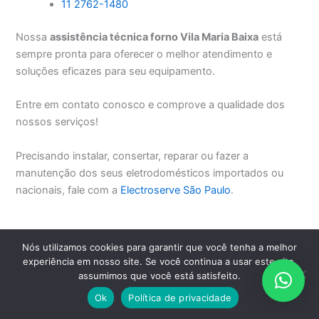
11 2762-1480
Nossa
assistência técnica forno Vila Maria Baixa
está
sempre pronta para oferecer o melhor atendimento e
soluções eficazes para seu equipamento.
Entre em contato conosco e comprove a qualidade dos
nossos serviços!
Precisando instalar, consertar, reparar ou fazer a
manutenção dos seus eletrodomésticos importados ou
nacionais, fale com a
Electroserve São Paulo
.
PREVIOUS
NEXT
Nós utilizamos cookies para garantir que você tenha a melhor
experiência em nosso site. Se você continua a usar este site,
assumimos que você está satisfeito.
EM SÃO PAULO, GRANDE SÃO PAULO E ABC PAULISTA CLIQUE
Ok
Política de privacidade
AQUI E AGENDE PELO WHATSAPP