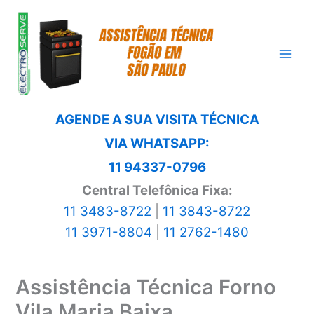
Ir
para
o
conteúdo
AGENDE A SUA VISITA TÉCNICA
VIA WHATSAPP:
11 94337-0796
Central Telefônica Fixa:
11 3483-8722
|
11 3843-8722
11 3971-8804
|
11 2762-1480
Assistência Técnica Forno
Vila Maria Baixa