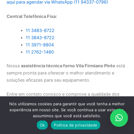
aqui para agendar via WhatsApp (11 94337-0796)
Central Telefônica Fixa:
11 3483-8722
11 3843-8722
11 3971-8804
11 2762-1480
Nossa
assistência técnica forno Vila Firmiano Pinto
está
sempre pronta para oferecer o melhor atendimento e
soluções eficazes para seu equipamento.
Entre em contato conosco e comprove a qualidade dos
nossos serviços!
Nós utilizamos cookies para garantir que você tenha a melhor
experiência em nosso site. Se você continua a usar este site,
Precisando instalar, consertar, reparar ou fazer a
assumimos que você está satisfeito.
manutenção dos seus eletrodomésticos importados ou
Ok
Política de privacidade
nacionais, fale com a
Electroserve São Paulo
.