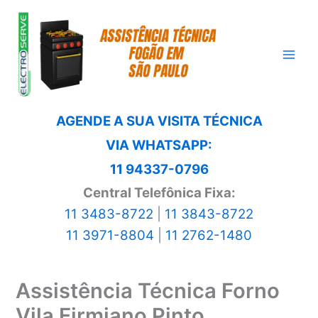
Ir
para
o
conteúdo
AGENDE A SUA VISITA TÉCNICA
VIA WHATSAPP:
11 94337-0796
Central Telefônica Fixa:
11 3483-8722
|
11 3843-8722
11 3971-8804
|
11 2762-1480
Assistência Técnica Forno
Vila Firmiano Pinto