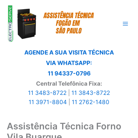
Ir
para
o
conteúdo
AGENDE A SUA VISITA TÉCNICA
VIA WHATSAPP:
11 94337-0796
Central Telefônica Fixa:
11 3483-8722
|
11 3843-8722
11 3971-8804
|
11 2762-1480
Assistência Técnica Forno
Vila Buarque