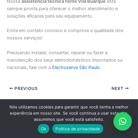
Nossa
assistência técnica forno Vila Buarque
está
sempre pronta para oferecer o melhor atendimento e
soluções eficazes para seu equipamento.
Entre em contato conosco e comprove a qualidade dos
nossos serviços!
Precisando instalar, consertar, reparar ou fazer a
manutenção dos seus eletrodomésticos importados ou
nacionais, fale com a
Electroserve São Paulo
.
PREVIOUS
NEXT
Nós utilizamos cookies para garantir que você tenha a melhor
EM SÃO PAULO, GRANDE SÃO PAULO E ABC PAULISTA CLIQUE
experiência em nosso site. Se você continua a usar este site,
AQUI E AGENDE PELO WHATSAPP
assumimos que você está satisfeito.
Ok
Política de privacidade