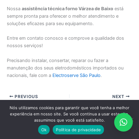
Nossa
assistência técnica forno Várzea de Baixo
está
sempre pronta para oferecer o melhor atendimento e
soluções eficazes para seu equipamento.
Entre em contato conosco e comprove a qualidade dos
nossos serviços!
Precisando instalar, consertar, reparar ou fazer a
manutenção dos seus eletrodomésticos importados ou
nacionais, fale com a
Electroserve São Paulo
.
PREVIOUS
NEXT
Nós utilizamos cookies para garantir que você tenha a melhor
experiência em nosso site. Se você continua a usar este site,
EM SÃO PAULO, GRANDE SÃO PAULO E ABC PAULISTA CLIQUE
assumimos que você está satisfeito.
AQUI E AGENDE PELO WHATSAPP
Ok
Política de privacidade