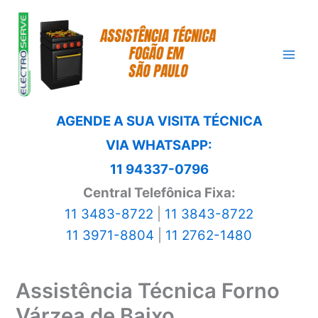
Ir
para
o
conteúdo
AGENDE A SUA VISITA TÉCNICA
VIA WHATSAPP:
11 94337-0796
Central Telefônica Fixa:
11 3483-8722
|
11 3843-8722
11 3971-8804
|
11 2762-1480
Assistência Técnica Forno
Várzea de Baixo