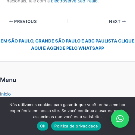
nacionais, fale com a
Electroserve São Paulo
.
PREVIOUS
NEXT
EM SÃO PAULO, GRANDE SÃO PAULO E ABC PAULISTA CLIQUE
AQUI E AGENDE PELO WHATSAPP
Menu
Início
Empresa
Nós utilizamos cookies para garantir que você tenha a melhor
Serviços
experiência em nosso site. Se você continua a usar este site,
Marcas
assumimos que você está satisfeito.
Agendar
Ok
Política de privacidade
Contato