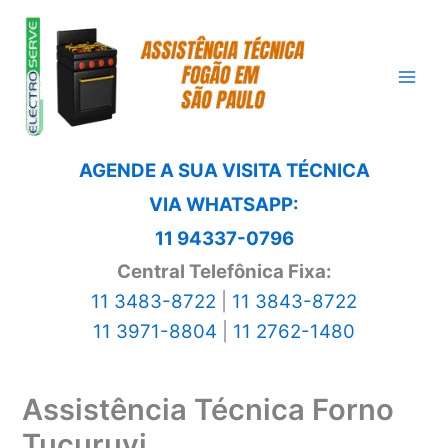
Ir
para
o
conteúdo
AGENDE A SUA VISITA TÉCNICA
VIA WHATSAPP:
11 94337-0796
Central Telefônica Fixa:
11 3483-8722
|
11 3843-8722
11 3971-8804
|
11 2762-1480
Assistência Técnica Forno
Tucuruvi