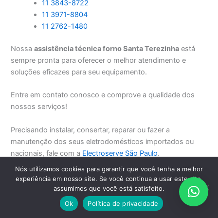
11 3843-8722
11 3971-8804
11 2762-1480
Nossa
assistência técnica forno Santa Terezinha
está
sempre pronta para oferecer o melhor atendimento e
soluções eficazes para seu equipamento.
Entre em contato conosco e comprove a qualidade dos
nossos serviços!
Precisando instalar, consertar, reparar ou fazer a
manutenção dos seus eletrodomésticos importados ou
nacionais, fale com a
Electroserve São Paulo
.
Nós utilizamos cookies para garantir que você tenha a melhor
experiência em nosso site. Se você continua a usar este site,
PREVIOUS
NEXT
assumimos que você está satisfeito.
Ok
Política de privacidade