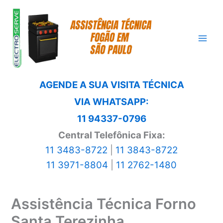
Ir
para
o
conteúdo
AGENDE A SUA VISITA TÉCNICA
VIA WHATSAPP:
11 94337-0796
Central Telefônica Fixa:
11 3483-8722
|
11 3843-8722
11 3971-8804
|
11 2762-1480
Assistência Técnica Forno
Santa Terezinha