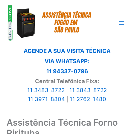
Ir
para
o
conteúdo
AGENDE A SUA VISITA TÉCNICA
VIA WHATSAPP:
11 94337-0796
Central Telefônica Fixa:
11 3483-8722
|
11 3843-8722
11 3971-8804
|
11 2762-1480
Assistência Técnica Forno
Pirituba