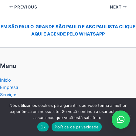
PREVIOUS
NEXT
EM SÃO PAULO, GRANDE SÃO PAULO E ABC PAULISTA CLIQUE
AQUI E AGENDE PELO WHATSAPP
Menu
Início
Empresa
Serviços
Marcas
Nós utilizamos cookies para garantir que você tenha a melhor
Agendar
experiência em nosso site. Se você continua a usar este site,
Contato
assumimos que você está satisfeito.
Política de privacidade
Ok
Política de privacidade
Blog do Fogão