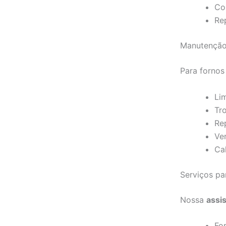
Co
Re
Manutenção
Para fornos
Li
Tr
Re
Ve
Ca
Serviços p
Nossa
assi
Fo