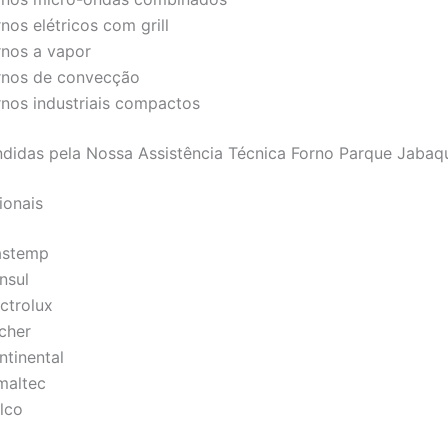
nos elétricos com grill
rnos a vapor
rnos de convecção
rnos industriais compactos
didas pela Nossa Assistência Técnica Forno Parque Jabaq
ionais
astemp
nsul
ctrolux
scher
ntinental
maltec
lco