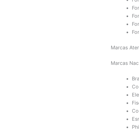
For
Fo
Fo
Fo
Marcas Aten
Marcas Nac
Br
Co
Ele
Fi
Co
Es
Phi