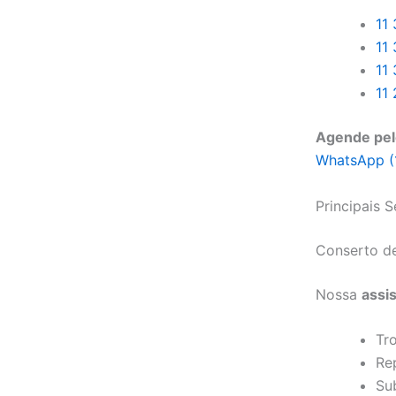
11
11
11
11
Agende pel
WhatsApp (
Principais 
Conserto de
Nossa
assi
Tro
Re
Sub