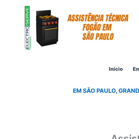
Ir
para
o
conteúdo
Início
Em
EM SÃO PAULO, GRAND
Assis