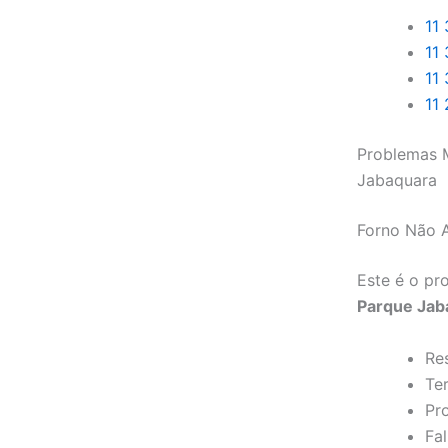
11
11
11
11
Problemas M
Jabaquara
Forno Não 
Este é o p
Parque Jab
Re
Te
Pr
Fal