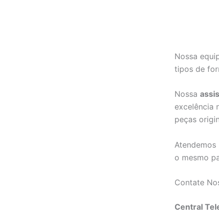
Nossa equip
tipos de fo
Nossa
assi
excelência 
peças origin
Atendemos r
o mesmo pa
Contate No
Central Tel