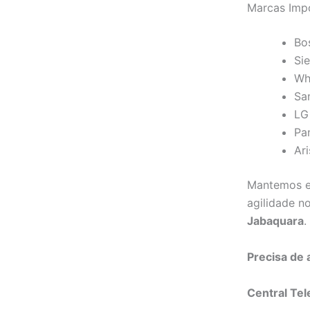
Marcas Imp
Bo
Si
Wh
Sa
LG
Pa
Ar
Mantemos es
agilidade n
Jabaquara
.
Precisa de
Central Tel