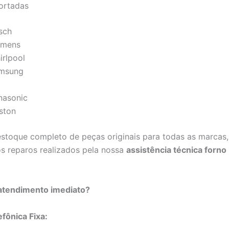
ortadas
sch
emens
irlpool
msung
nasonic
iston
toque completo de peças originais para todas as marcas,
os reparos realizados pela nossa
assistência técnica forno
 atendimento imediato?
efônica Fixa: