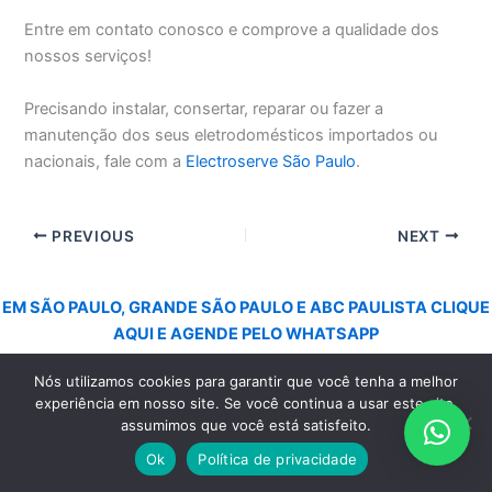
Entre em contato conosco e comprove a qualidade dos
nossos serviços!
Precisando instalar, consertar, reparar ou fazer a
manutenção dos seus eletrodomésticos importados ou
nacionais, fale com a
Electroserve São Paulo
.
PREVIOUS
NEXT
EM SÃO PAULO, GRANDE SÃO PAULO E ABC PAULISTA CLIQUE
AQUI E AGENDE PELO WHATSAPP
Nós utilizamos cookies para garantir que você tenha a melhor
experiência em nosso site. Se você continua a usar este site,
assumimos que você está satisfeito.
Menu
Ok
Política de privacidade