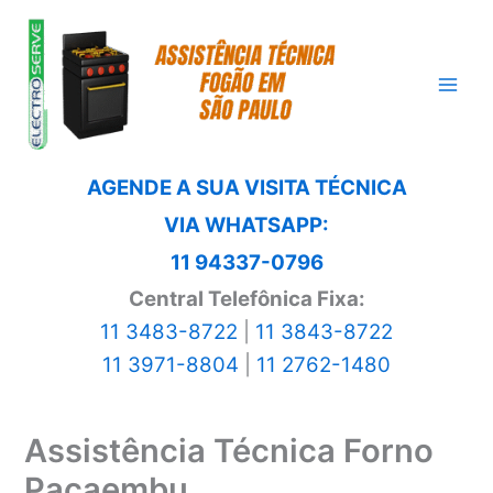
Ir
para
o
conteúdo
AGENDE A SUA VISITA TÉCNICA
VIA WHATSAPP:
11 94337-0796
Central Telefônica Fixa:
11 3483-8722
|
11 3843-8722
11 3971-8804
|
11 2762-1480
Assistência Técnica Forno
Pacaembu