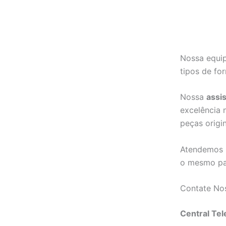
Nossa equip
tipos de fo
Nossa
assi
excelência 
peças origin
Atendemos r
o mesmo pa
Contate No
Central Tel