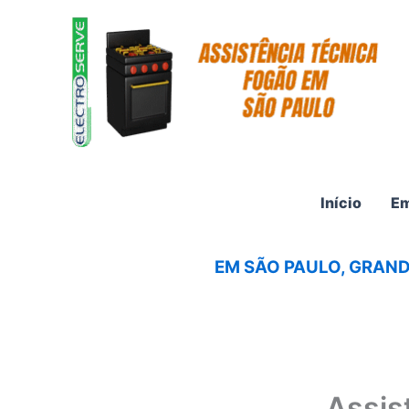
Ir
para
o
conteúdo
Início
Em
EM SÃO PAULO, GRAND
Assis