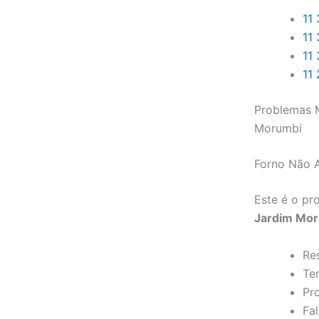
11
11
11
11
Problemas M
Morumbi
Forno Não 
Este é o p
Jardim Mo
Re
Te
Pr
Fal