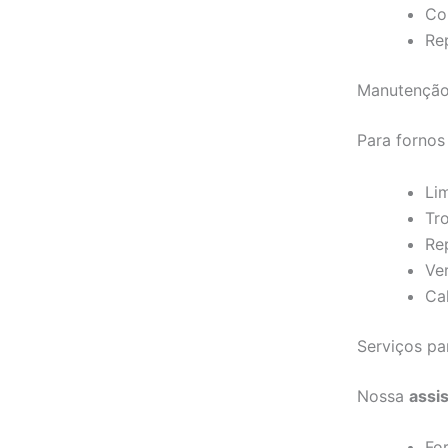
Co
Re
Manutenção
Para fornos
Li
Tr
Re
Ve
Ca
Serviços p
Nossa
assi
Fo