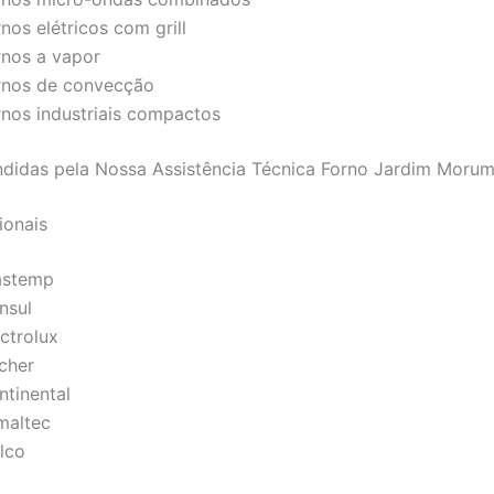
nos elétricos com grill
rnos a vapor
rnos de convecção
rnos industriais compactos
didas pela Nossa Assistência Técnica Forno Jardim Morum
ionais
astemp
nsul
ctrolux
scher
ntinental
maltec
lco