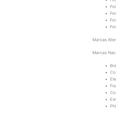
For
Fo
Fo
Fo
Marcas Aten
Marcas Nac
Br
Co
Ele
Fi
Co
Es
Phi