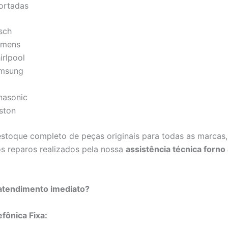
ortadas
sch
emens
irlpool
msung
nasonic
iston
toque completo de peças originais para todas as marcas,
os reparos realizados pela nossa
assistência técnica forno
 atendimento imediato?
efônica Fixa: