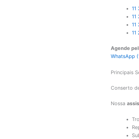
11
11
11
11
Agende pel
WhatsApp (
Principais 
Conserto de
Nossa
assi
Tro
Re
Sub