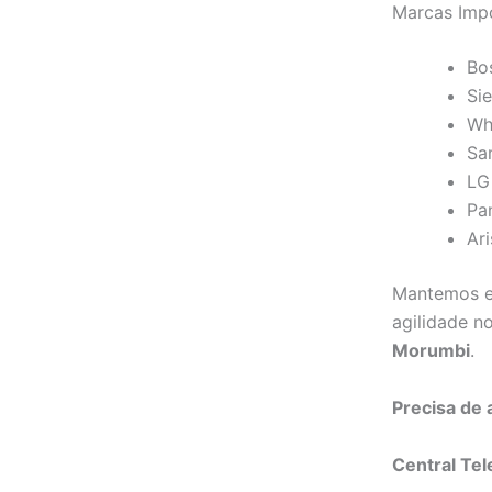
Marcas Imp
Bo
Si
Wh
Sa
LG
Pa
Ar
Mantemos es
agilidade n
Morumbi
.
Precisa de
Central Tel