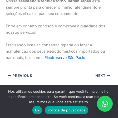
Nossa
assistência técnica forno Jardim Japão
está
sempre pronta para oferecer o melhor atendimento e
soluções eficazes para seu equipamento.
Entre em contato conosco e comprove a qualidade dos
nossos serviços!
Precisando instalar, consertar, reparar ou fazer a
manutenção dos seus eletrodomésticos importados ou
nacionais, fale com a
Electroserve São Paulo
.
PREVIOUS
NEXT
Nós utilizamos cookies para garantir que você tenha a melhor
EM SÃO PAULO, GRANDE SÃO PAULO E ABC PAULISTA CLIQUE
experiência em nosso site. Se você continua a usar este site,
AQUI E AGENDE PELO WHATSAPP
assumimos que você está satisfeito.
Ok
Política de privacidade