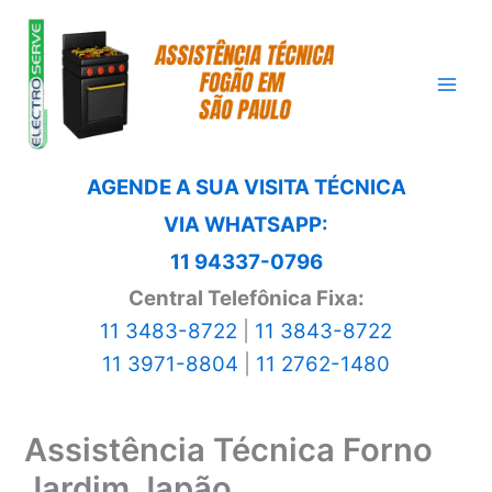
Ir
para
o
conteúdo
AGENDE A SUA VISITA TÉCNICA
VIA WHATSAPP:
11 94337-0796
Central Telefônica Fixa:
11 3483-8722
|
11 3843-8722
11 3971-8804
|
11 2762-1480
Assistência Técnica Forno
Jardim Japão