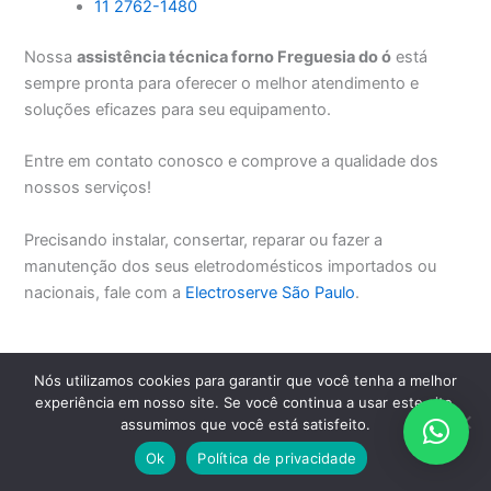
11 2762-1480
Nossa
assistência técnica forno Freguesia do ó
está
sempre pronta para oferecer o melhor atendimento e
soluções eficazes para seu equipamento.
Entre em contato conosco e comprove a qualidade dos
nossos serviços!
Precisando instalar, consertar, reparar ou fazer a
manutenção dos seus eletrodomésticos importados ou
nacionais, fale com a
Electroserve São Paulo
.
PREVIOUS
NEXT
Nós utilizamos cookies para garantir que você tenha a melhor
experiência em nosso site. Se você continua a usar este site,
assumimos que você está satisfeito.
EM SÃO PAULO, GRANDE SÃO PAULO E ABC PAULISTA CLIQUE
Ok
Política de privacidade
AQUI E AGENDE PELO WHATSAPP