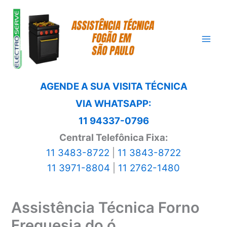
Ir
para
o
conteúdo
AGENDE A SUA VISITA TÉCNICA
VIA WHATSAPP:
11 94337-0796
Central Telefônica Fixa:
11 3483-8722
|
11 3843-8722
11 3971-8804
|
11 2762-1480
Assistência Técnica Forno
Freguesia do ó