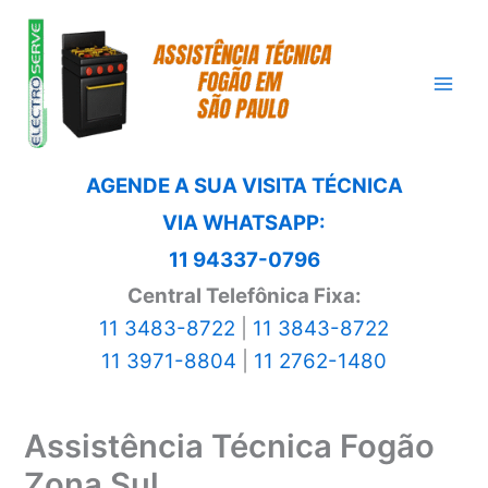
Ir
para
o
conteúdo
AGENDE A SUA VISITA TÉCNICA
VIA WHATSAPP:
11 94337-0796
Central Telefônica Fixa:
11 3483-8722
|
11 3843-8722
11 3971-8804
|
11 2762-1480
Assistência Técnica Fogão
Zona Sul