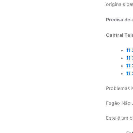
originais pa
Precisa de
Central Tel
11
11
11
11
Problemas M
Fogão Não 
Este é um d