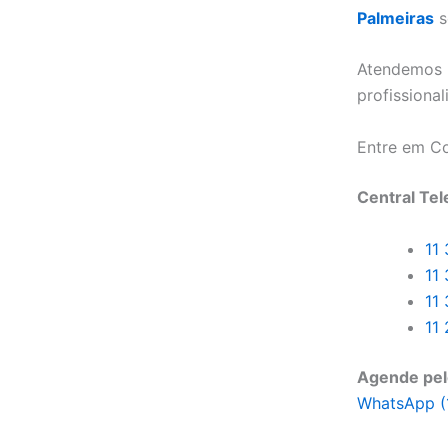
Palmeiras
s
Atendemos 
profissional
Entre em C
Central Tel
11
11
11
11
Agende pel
WhatsApp (