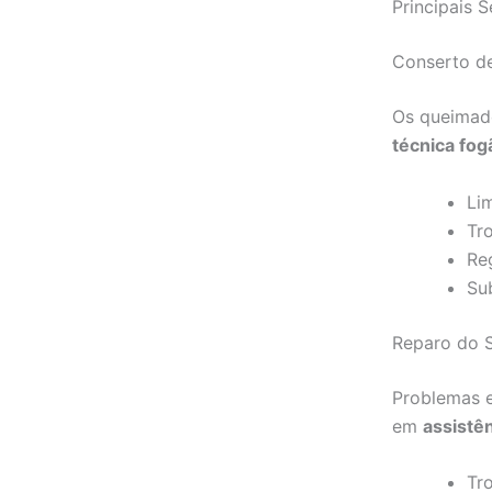
Principais 
Conserto d
Os queimad
técnica fog
Li
Tr
Re
Su
Reparo do S
Problemas e
em
assistên
Tr