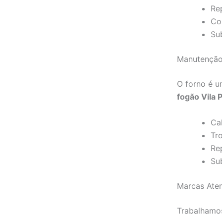
Re
Con
Sub
Manutenção
O forno é 
fogão Vila 
Ca
Tr
Re
Su
Marcas Aten
Trabalhamos