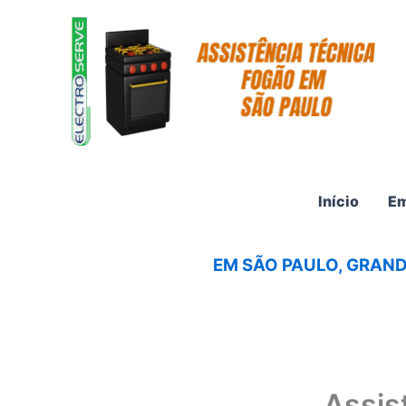
Ir
para
o
conteúdo
Início
Em
EM SÃO PAULO, GRAND
Assis