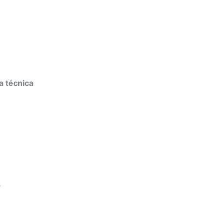
a técnica
s