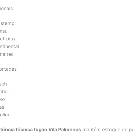
ionais
astemp
nsul
ctrolux
ntinental
maltec
ortadas
sch
scher
ko
as
eller
tência técnica fogão Vila Palmeiras
mantém estoque de p