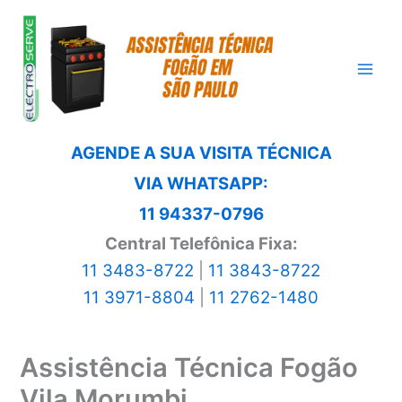
Ir
para
o
conteúdo
AGENDE A SUA VISITA TÉCNICA
VIA WHATSAPP:
11 94337-0796
Central Telefônica Fixa:
11 3483-8722
|
11 3843-8722
11 3971-8804
|
11 2762-1480
Assistência Técnica Fogão
Vila Morumbi