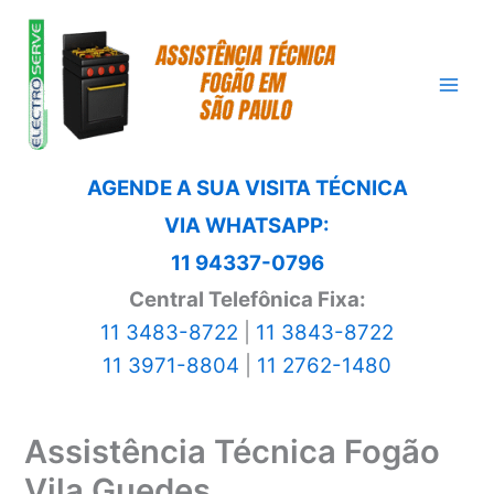
Ir
para
o
conteúdo
AGENDE A SUA VISITA TÉCNICA
VIA WHATSAPP:
11 94337-0796
Central Telefônica Fixa:
11 3483-8722
|
11 3843-8722
11 3971-8804
|
11 2762-1480
Assistência Técnica Fogão
Vila Guedes