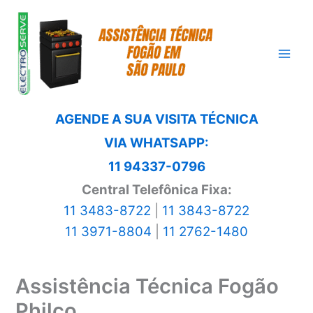
Ir
para
o
conteúdo
AGENDE A SUA VISITA TÉCNICA
VIA WHATSAPP:
11 94337-0796
Central Telefônica Fixa:
11 3483-8722
|
11 3843-8722
11 3971-8804
|
11 2762-1480
Assistência Técnica Fogão
Philco