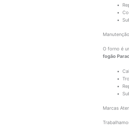
Re
Con
Sub
Manutenção
O forno é 
fogão Parad
Ca
Tr
Re
Su
Marcas Aten
Trabalhamos