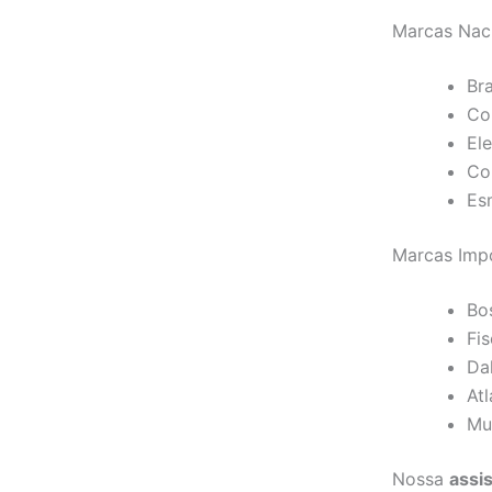
Marcas Nac
Br
Co
Ele
Co
Es
Marcas Imp
Bo
Fi
Da
Atl
Mu
Nossa
assi