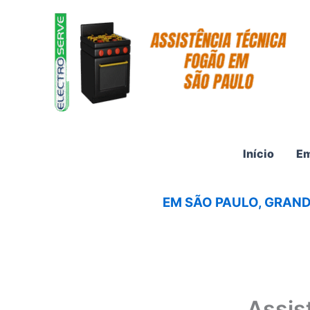
Ir
para
o
conteúdo
Início
Em
EM SÃO PAULO, GRAND
Assis