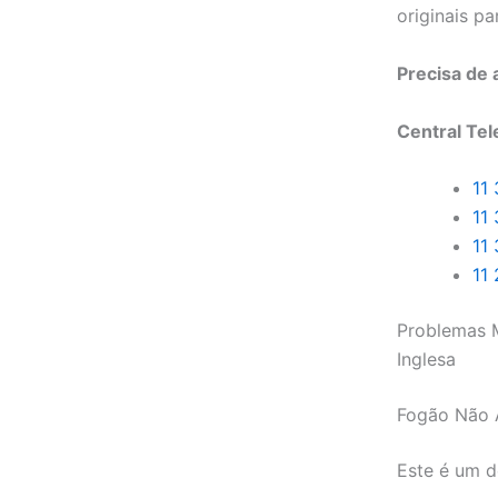
originais pa
Precisa de
Central Tel
11
11
11
11
Problemas M
Inglesa
Fogão Não 
Este é um d