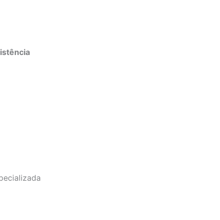
a
istência
pecializada