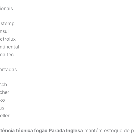
ionais
astemp
nsul
ctrolux
ntinental
maltec
ortadas
sch
scher
ko
as
eller
stência técnica fogão Parada Inglesa
mantém estoque de p