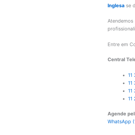
Inglesa
se d
Atendemos 
profissional
Entre em C
Central Tel
11
11
11
11
Agende pel
WhatsApp (