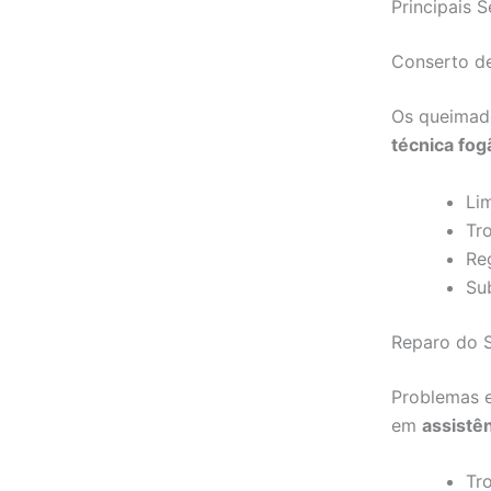
Principais 
Conserto d
Os queimad
técnica fog
Li
Tr
Re
Su
Reparo do S
Problemas e
em
assistê
Tr