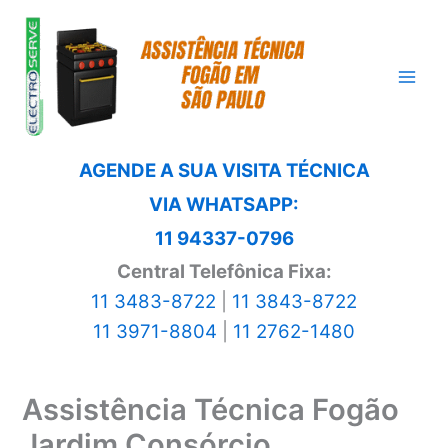
Ir
para
o
conteúdo
AGENDE A SUA VISITA TÉCNICA
VIA WHATSAPP:
11 94337-0796
Central Telefônica Fixa:
11 3483-8722
|
11 3843-8722
11 3971-8804
|
11 2762-1480
Assistência Técnica Fogão
Jardim Consórcio