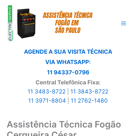
Ir
para
o
conteúdo
AGENDE A SUA VISITA TÉCNICA
VIA WHATSAPP:
11 94337-0796
Central Telefônica Fixa:
11 3483-8722
|
11 3843-8722
11 3971-8804
|
11 2762-1480
Assistência Técnica Fogão
Cerqueira César