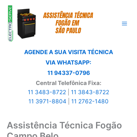
Ir
para
o
conteúdo
AGENDE A SUA VISITA TÉCNICA
VIA WHATSAPP:
11 94337-0796
Central Telefônica Fixa:
11 3483-8722
|
11 3843-8722
11 3971-8804
|
11 2762-1480
Assistência Técnica Fogão
Campo Belo