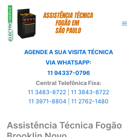
Ir
para
o
conteúdo
AGENDE A SUA VISITA TÉCNICA
VIA WHATSAPP:
11 94337-0796
Central Telefônica Fixa:
11 3483-8722
|
11 3843-8722
11 3971-8804
|
11 2762-1480
Assistência Técnica Fogão
Brooklin Novo