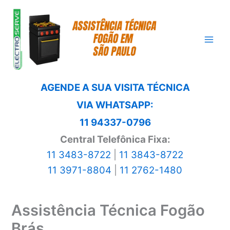
Ir
para
o
conteúdo
AGENDE A SUA VISITA TÉCNICA
VIA WHATSAPP:
11 94337-0796
Central Telefônica Fixa:
11 3483-8722
|
11 3843-8722
11 3971-8804
|
11 2762-1480
Assistência Técnica Fogão
Brás